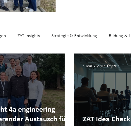
Unternehmensgeschichte, die Pro
Jahre Erfahrung im Hightech-Un
gen
ZAT Insights
Strategie & Entwicklung
Bildung & 
rtupmark
Presse
5. Mai
2 Min. Lesezeit
ht 4a engineering
erender Austausch für
ZAT Idea Check 
den nächsten S