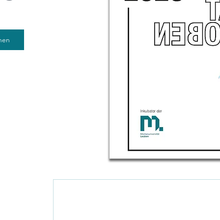
hen
Newslette