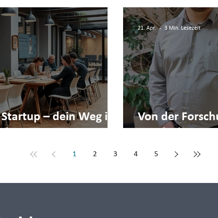
21. Apr.
3 Min. Lesezeit
 Startup – dein Weg im
Von der Forsch
eoben
Geschichte von
1
2
3
4
5