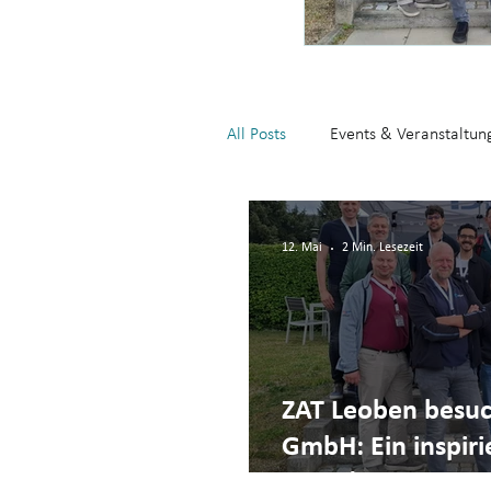
All Posts
Events & Veranstaltun
GreenStartupCenter_GreenSta
12. Mai
2 Min. Lesezeit
ZAT Leoben besuc
GmbH: Ein inspiri
Gründer