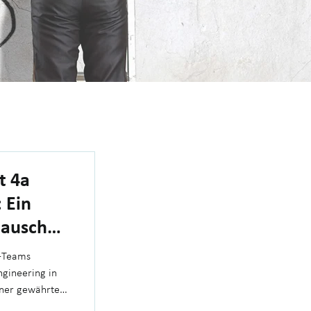
t 4a
 Ein
tausch
p-Teams
ngineering in
lner gewährte