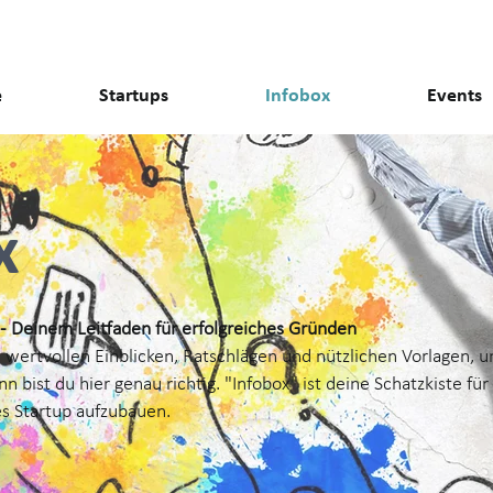
e
Startups
Infobox
Events
ox
- Deinem Leitfaden für erfolgreiches Gründen
h wertvollen Einblicken, Ratschlägen und nützlichen Vorlagen,
 bist du hier genau richtig. "Infobox" ist deine Schatzkiste für
es Startup aufzubauen.