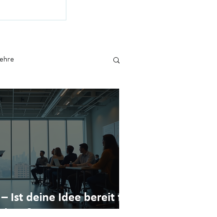
duktion und 26
ternehmertum.
Lehre
– Ist deine Idee bereit für
chritt?