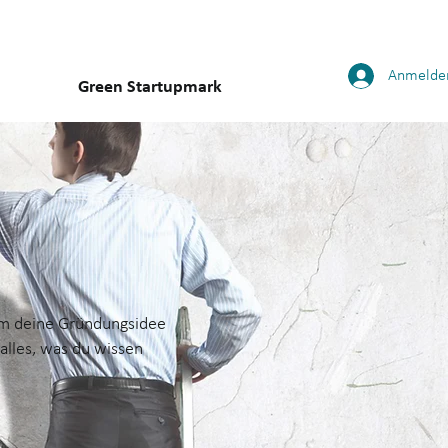
Anmelde
Green Startupmark
 um deine Gründungsidee
 alles, was du wissen