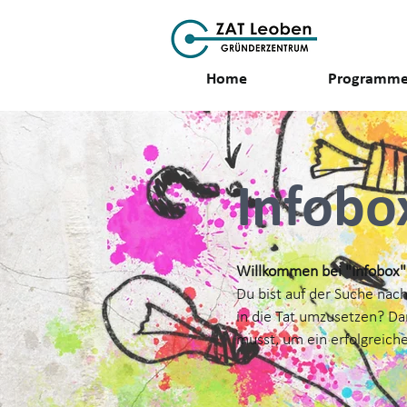
Home
Programm
Infob
Willkommen bei "Infobox" 
Du bist auf der Suche nac
in die Tat umzusetzen? Dann
musst, um ein erfolgreich