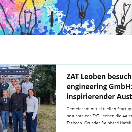
ZAT Leoben besuch
engineering GmbH:
inspirierender Aus
für Gründer
Gemeinsam mit aktuellen Startu
besuchte das ZAT Leoben die 4a e
Traboch. Gründer Reinhard Hafel
spannende Einblicke in die