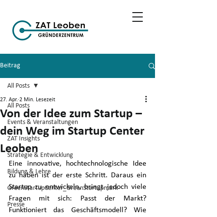
Beitrag
All Posts
27. Apr.
2 Min. Lesezeit
All Posts
Von der Idee zum Startup –
Events & Veranstaltungen
dein Weg im Startup Center
ZAT Insights
Leoben
Strategie & Entwicklung
Eine innovative, hochtechnologische Idee 
Bildung & Lehre
zu haben ist der erste Schritt. Daraus ein 
Startup zu entwickeln, bringt jedoch viele 
GreenStartupCenter_GreenStartupmark
Fragen mit sich: Passt der Markt? 
Presse
Funktioniert das Geschäftsmodell? Wie 