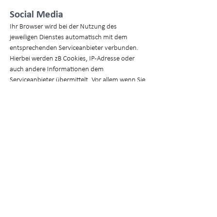
Social Media
Ihr Browser wird bei der Nutzung des
jeweiligen Dienstes automatisch mit dem
entsprechenden Serviceanbieter verbunden.
Hierbei werden zB Cookies, IP-Adresse oder
auch andere Informationen dem
Serviceanbieter übermittelt. Vor allem wenn Sie
bei einer entsprechenden Plattform eingeloggt
sind, kann diese dann den Besuch unserer
Webseite Ihrem Benutzerkonto zuordnen.
Diese Datenübertragung findet nur statt, wenn
Sie mit einem sozialen Netzwerk verbunden
sind.
Ebenso benutzen wir Plug-Ins diverser
Plattformen. Durch Anklicken so eines
Symboles stimmen Sie der Übermittlung von
Informationen an den jeweiligen Anbieter und
der Kommunikation mit diversen Plattformen
zu. Nähere Informationen zur jeweiligen