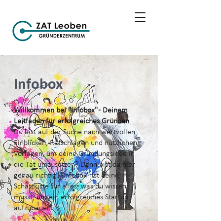
Infobox
Willkommen bei "Infobox" - Deinem
Leitfaden für erfolgreiches Gründen
Du bist auf der Suche nach wertvollen
Einblicken, Ratschlägen und nützlichen
Vorlagen, um deine Gründungsidee in
die Tat umzusetzen? Dann bist du hier
genau richtig. "Infobox" ist deine
Schatzkiste für alles, was du wissen
musst, um ein erfolgreiches Startup
aufzubauen.