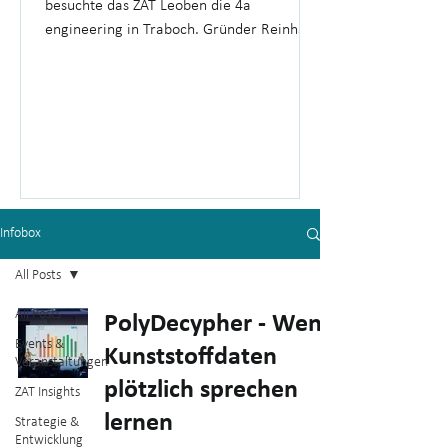
besuchte das ZAT Leoben die 4a
engineering in Traboch. Gründer Reinhard
Hafellner gewährte spannende Einblicke in
die Unternehmensgeschichte, die
Produktion und 26 Jahre Erfahrung im
Hightech-Unternehmertum.
Infobox
All Posts
All Posts
PolyDecypher - Wenn
Events &
Kunststoffdaten
Veranstaltungen
plötzlich sprechen
ZAT Insights
lernen
Strategie &
Entwicklung