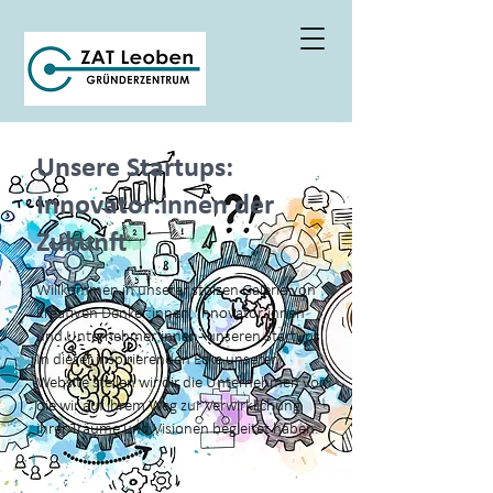
Unsere Startups:
Innovator:innen der
Zukunft
Willkommen in unserer stolzen Galerie von
kreativen Denker:innen, Innovator:innen
und Unternehmer:innen - unseren Startups.
In dieser inspirierenden Ecke unserer
Website stellen wir dir die Unternehmen vor,
die wir auf ihrem Weg zur Verwirklichung
ihrer Träume und Visionen begleitet haben.