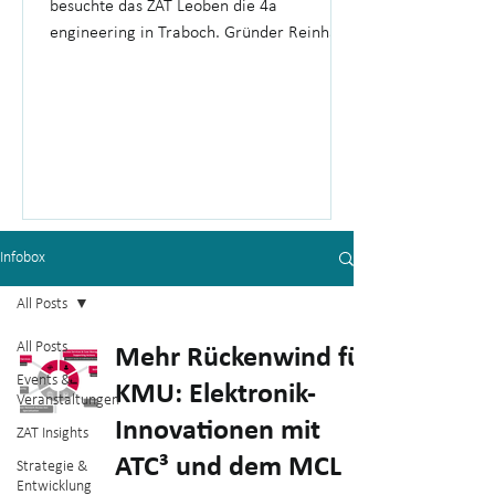
besuchte das ZAT Leoben die 4a
engineering in Traboch. Gründer Reinhard
Hafellner gewährte spannende Einblicke in
die Unternehmensgeschichte, die
Produktion und 26 Jahre Erfahrung im
Hightech-Unternehmertum.
Infobox
All Posts
All Posts
Mehr Rückenwind für
Events &
KMU: Elektronik-
Veranstaltungen
Innovationen mit
ZAT Insights
ATC³ und dem MCL
Strategie &
Entwicklung