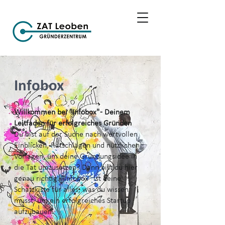
Infobox
Willkommen bei "Infobox" - Deinem
Leitfaden für erfolgreiches Gründen
Du bist auf der Suche nach wertvollen
Einblicken, Ratschlägen und nützlichen
Vorlagen, um deine Gründungsidee in
die Tat umzusetzen? Dann bist du hier
genau richtig. "Infobox" ist deine
Schatzkiste für alles, was du wissen
musst, um ein erfolgreiches Startup
aufzubauen.