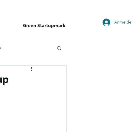
Anmelde
Green Startupmark
e
up