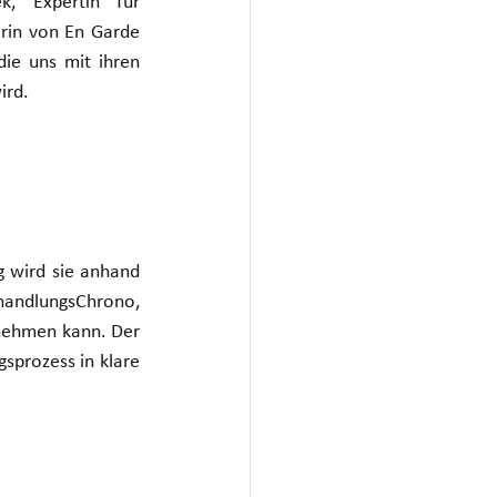
, Expertin für 
rin von En Garde 
ie uns mit ihren 
ird.
g wird sie anhand 
andlungsChrono, 
nehmen kann. Der 
prozess in klare 