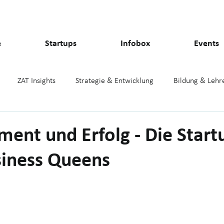
e
Startups
Infobox
Events
ZAT Insights
Strategie & Entwicklung
Bildung & Lehr
pmark
Presse
nt und Erfolg - Die Start
siness Queens