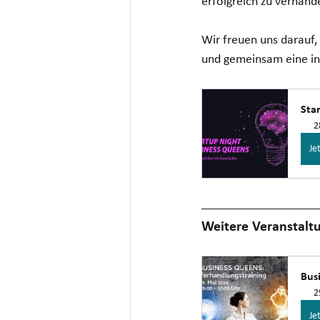
erfolgreich zu verhande
Wir freuen uns darauf,
und gemeinsam eine ins
Sta
2
Je
Weitere Veranstalt
Bus
2
Je