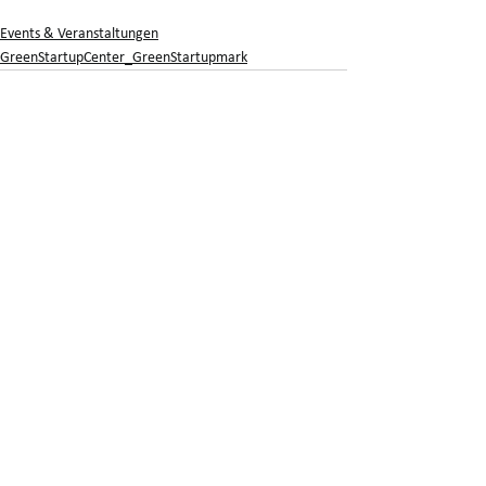
Events & Veranstaltungen
GreenStartupCenter_GreenStartupmark
Alle ansehen
Aktuelle Beiträge