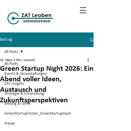
Beitrag
All Posts
20. März
2 Min. Lesezeit
All Posts
Green Startup Night 2026: Ein
Events & Veranstaltungen
Abend voller Ideen,
ZAT Insights
Austausch und
Strategie & Entwicklung
Zukunftsperspektiven
Bildung & Lehre
GreenStartupCenter_GreenStartupmark
Presse