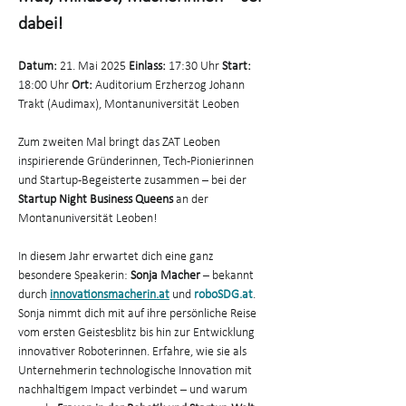
dabei!
Datum:
 21. Mai 2025 
Einlass:
 17:30 Uhr 
Start:
18:00 Uhr 
Ort:
 Auditorium Erzherzog Johann 
Trakt (Audimax), Montanuniversität Leoben
Zum zweiten Mal bringt das ZAT Leoben 
inspirierende Gründerinnen, Tech-Pionierinnen 
und Startup-Begeisterte zusammen – bei der 
Startup Night Business Queens
 an der 
Montanuniversität Leoben!
In diesem Jahr erwartet dich eine ganz 
besondere Speakerin: 
Sonja Macher
 – bekannt 
durch 
innovationsmacherin.at
und 
roboSDG.at
. 
Sonja nimmt dich mit auf ihre persönliche Reise 
vom ersten Geistesblitz bis hin zur Entwicklung 
innovativer Roboterinnen. Erfahre, wie sie als 
Unternehmerin technologische Innovation mit 
nachhaltigem Impact verbindet – und warum 