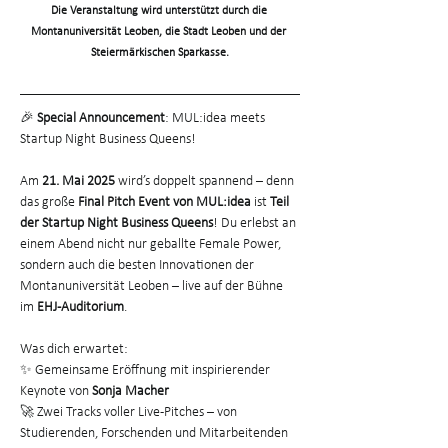
Die Veranstaltung wird unterstützt durch die 
Montanuniversität Leoben, die Stadt Leoben und der 
Steiermärkischen Sparkasse.
🎉 
Special Announcement
: MUL:idea meets 
Startup Night Business Queens!
Am 
21. Mai 2025
 wird’s doppelt spannend – denn 
das große 
Final Pitch Event von MUL:idea
 ist 
Teil 
der Startup Night Business Queens
! Du erlebst an 
einem Abend nicht nur geballte Female Power, 
sondern auch die besten Innovationen der 
Montanuniversität Leoben – live auf der Bühne 
im 
EHJ-Auditorium
.
Was dich erwartet: 
✨ Gemeinsame Eröffnung mit inspirierender 
Keynote von 
Sonja Macher
🚀 Zwei Tracks voller Live-Pitches – von 
Studierenden, Forschenden und Mitarbeitenden 