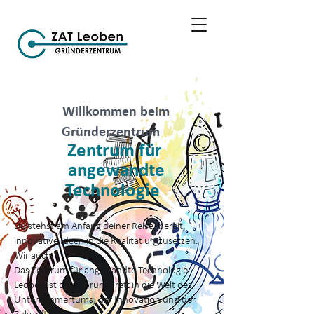
Willkommen beim
Gründerzentrum
Zentrum für
angewandte
Technologie
Du stehst am Anfang deiner Reise, bereit,
innovative Ideen in die Realität umzusetzen.
Wir auch.
Das Zentrum für angewandte Technologie
Leoben ist dein Sprungbrett in die Welt des
Unternehmertums, der Innovation und der