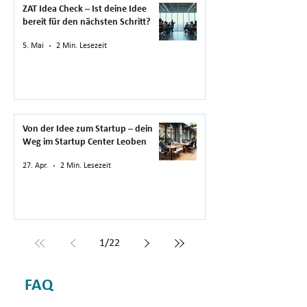
ZAT Idea Check – Ist deine Idee
bereit für den nächsten Schritt?
5. Mai
2 Min. Lesezeit
Von der Idee zum Startup – dein
Weg im Startup Center Leoben
27. Apr.
2 Min. Lesezeit
1
/
22
FAQ