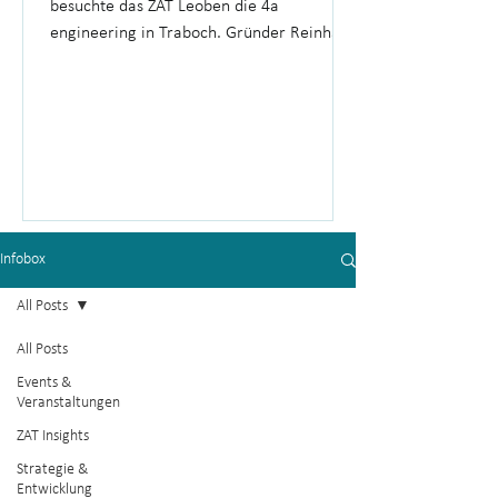
besuchte das ZAT Leoben die 4a
engineering in Traboch. Gründer Reinhard
Hafellner gewährte spannende Einblicke in
die Unternehmensgeschichte, die
Produktion und 26 Jahre Erfahrung im
Hightech-Unternehmertum.
Infobox
All Posts
All Posts
Events &
Veranstaltungen
ZAT Insights
Strategie &
Entwicklung