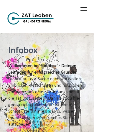
Infobox
Willkommen bei "Infobox" - Deinem
Leitfaden für erfolgreiches Gründen
Du bist auf der Suche nach wertvollen
Einblicken, Ratschlägen und nützlichen
Vorlagen, um deine Gründungsidee in
die Tat umzusetzen? Dann bist du hier
genau richtig. "Infobox" ist deine
Schatzkiste für alles, was du wissen
musst, um ein erfolgreiches Startup
aufzubauen.