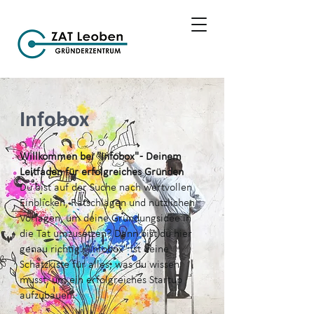
Infobox
Willkommen bei "Infobox" - Deinem
Leitfaden für erfolgreiches Gründen
Du bist auf der Suche nach wertvollen
Einblicken, Ratschlägen und nützlichen
Vorlagen, um deine Gründungsidee in
die Tat umzusetzen? Dann bist du hier
genau richtig. "Infobox" ist deine
Schatzkiste für alles, was du wissen
musst, um ein erfolgreiches Startup
aufzubauen.