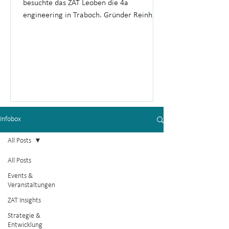
besuchte das ZAT Leoben die 4a
engineering in Traboch. Gründer Reinhard
Hafellner gewährte spannende Einblicke in
die Unternehmensgeschichte, die
Produktion und 26 Jahre Erfahrung im
Hightech-Unternehmertum.
Infobox
All Posts
All Posts
Events &
Veranstaltungen
ZAT Insights
Strategie &
Entwicklung