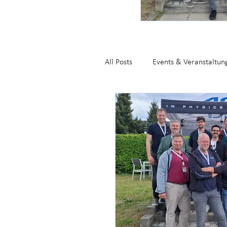
All Posts
Events & Veranstaltun
GreenStartupCenter_GreenSta