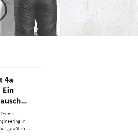
t 4a
 Ein
tausch
p-Teams
ngineering in
lner gewährte