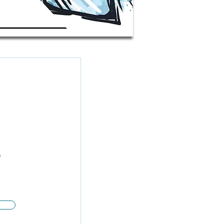
r
 Postfach erhalten?