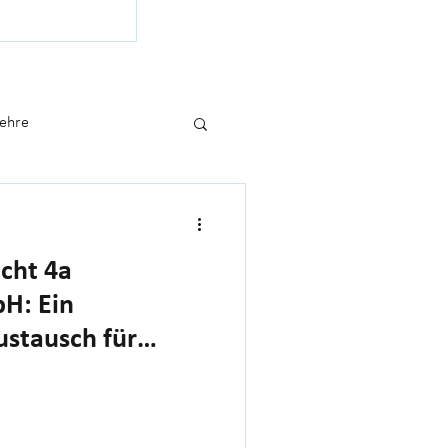
duktion und 26
ternehmertum.
Lehre
cht 4a
H: Ein
ustausch für