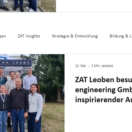
Unternehmensgeschichte, die Pro
Jahre Erfahrung im Hightech-Un
gen
ZAT Insights
Strategie & Entwicklung
Bildung & 
rtupmark
Presse
12. Mai
2 Min. Lesezeit
ZAT Leoben besu
engineering Gmb
inspirierender A
Gründer