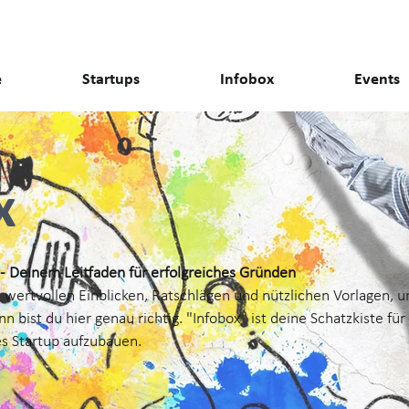
e
Startups
Infobox
Events
ox
- Deinem Leitfaden für erfolgreiches Gründen
h wertvollen Einblicken, Ratschlägen und nützlichen Vorlagen,
 bist du hier genau richtig. "Infobox" ist deine Schatzkiste für
es Startup aufzubauen.