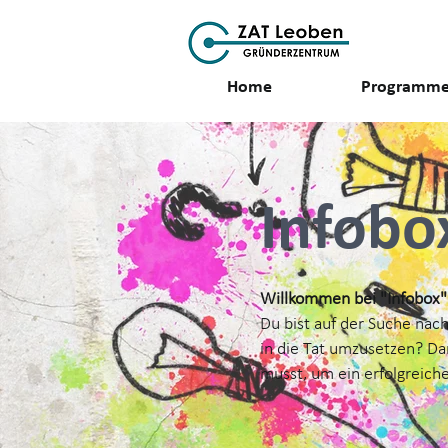
Home
Programm
Infob
Willkommen bei "Infobox" 
Du bist auf der Suche nac
in die Tat umzusetzen? Dann
musst, um ein erfolgreich