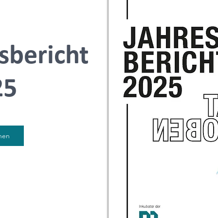
sbericht
25
hen