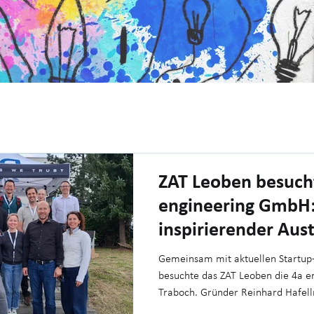
ZAT Leoben besuch
engineering GmbH:
inspirierender Aus
für Gründer
Gemeinsam mit aktuellen Startu
besuchte das ZAT Leoben die 4a e
Traboch. Gründer Reinhard Hafel
spannende Einblicke in die