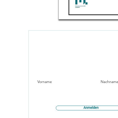
Newslette
Möchtest du unsere neuesten Artikel direkt in deinem
Es ist nur eine E-Mail-Adresse entfernt.
Vorname
Nachname
Email
an
Anmelden