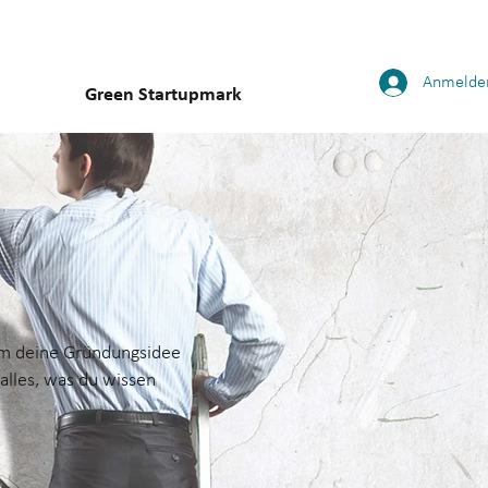
Anmelde
Green Startupmark
 um deine Gründungsidee
 alles, was du wissen