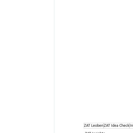
ZAT Leoben
ZAT Idea Check
I