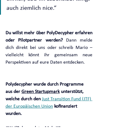
auch ziemlich nice.“
Du willst mehr über PolyDecypher erfahren 
oder Pilotpartner werden? 
Dann melde 
dich direkt bei uns oder schreib Mario – 
vielleicht könnt ihr gemeinsam neue 
Perspektiven auf eure Daten entdecken.
Polydecypher wurde durch Programme 
aus der 
Green Startupmark
 unterstützt, 
welche durch den 
Just Transition Fund (JTF) 
der Europäischen Union
 kofinanziert 
wurden. 
#WeilPolymerdatenMehrKönnen
#ZATLeoben
#GreenIncubees