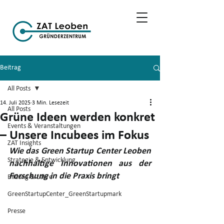
Beitrag
All Posts
14. Juli 2025
3 Min. Lesezeit
All Posts
Grüne Ideen werden konkret
Events & Veranstaltungen
– Unsere Incubees im Fokus
ZAT Insights
Wie das Green Startup Center Leoben 
Strategie & Entwicklung
nachhaltige Innovationen aus der 
Forschung in die Praxis bringt
Bildung & Lehre
GreenStartupCenter_GreenStartupmark
Presse