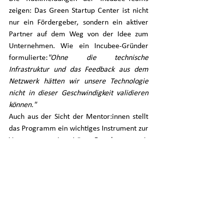
zeigen: Das Green Startup Center ist nicht 
nur ein Fördergeber, sondern ein aktiver 
Partner auf dem Weg von der Idee zum 
Unternehmen. Wie ein Incubee-Gründer 
formulierte:
"Ohne die technische 
Infrastruktur und das Feedback aus dem 
Netzwerk hätten wir unsere Technologie 
nicht in dieser Geschwindigkeit validieren 
können."
Auch aus der Sicht der Mentor:innen stellt 
das Programm ein wichtiges Instrument zur 
Verwertung universitärer Forschung – mit 
direkter Wirkung auf Region, Industrie und 
Klima.
5. Zukunft gestalten – gemeinsam 
und nachhaltig