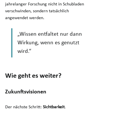
jahrelanger Forschung nicht in Schubladen 
verschwinden, sondern tatsächlich 
angewendet werden. 
„Wissen entfaltet nur dann 
Wirkung, wenn es genutzt 
wird.“
Wie geht es weiter?
Zukunftsvisionen
Der nächste Schritt: 
Sichtbarkeit
. 
Unternehmen sollen besser verstehen, 
welchen Mehrwert flexibles Know-how 
bieten kann – auch wenn neue Modelle 