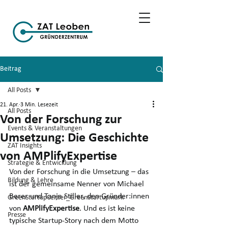
Beitrag
All Posts
21. Apr.
3 Min. Lesezeit
All Posts
Von der Forschung zur
Events & Veranstaltungen
Umsetzung: Die Geschichte
ZAT Insights
von AMPlifyExpertise
Strategie & Entwicklung
Von der Forschung in die Umsetzung – das 
Bildung & Lehre
ist der gemeinsame Nenner von Michael 
Berer und Tanja Stiller, den Gründer:innen 
GreenStartupCenter_GreenStartupmark
von 
AMPlifyExpertise
. Und es ist keine 
Presse
typische Startup-Story nach dem Motto 